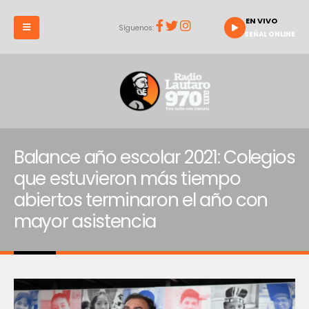
EN VIVO
Síguenos:
SEÑAL ONLINE
Balance año escolar 2021: Colegios
que estuvieron más tiempo
abiertos terminaron el año con
mayor asistencia