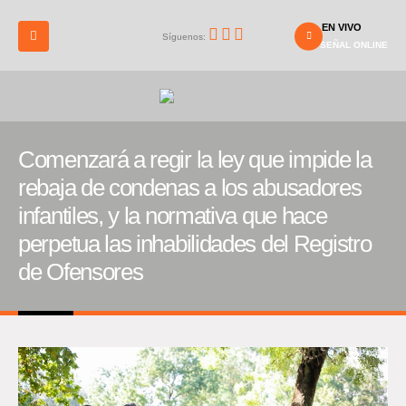
EN VIVO
Síguenos:
SEÑAL ONLINE
Comenzará a regir la ley que impide la
rebaja de condenas a los abusadores
infantiles, y la normativa que hace
perpetua las inhabilidades del Registro
de Ofensores