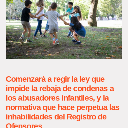
Comenzará a regir la ley que
impide la rebaja de condenas a
los abusadores infantiles, y la
normativa que hace perpetua las
inhabilidades del Registro de
Ofensores