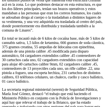
los distintos puntos de venta que mantenía esta estructura criminal
acá en la zona. Lo que podemos destacar en esta estructura, es que
los dos líderes principales, tenían sus brazos operativos y estos
mandaban a las personas que eran los correos humanos, los cuales
se adosaban droga al cuerpo o la trasladaban a distintos lugares de
su vestimenta, y una vez adquirida era trasladada al centro del país,
donde posteriormente era distribuida y trasladada también a la
comuna de Linares”.
En total se incautó más de 6 kilos de cocaína base, más de 5 kilos de
cannabis sativa, 1,5 kilos de ketamina, 666 gramos de soda cáustica,
375 gramos creatina, 55 ampollas de lidocaína con epinefrina,
además de una pistola calibre .45 modificada para disparo
automático, 04 cargadores extendidos calibre .45 contenedores de
30 cartuchos cada uno, 02 cargadores extendidos con capacidad
para alojar 40 cartuchos calibre 9mm, 02 cargadores calibre .45,
contenedores de 13 proyectiles cada uno, un rifle calibre .22, una
pistola a fogueo, una escopeta hechiza, 231 cartuchos de distintos
calibres, 03 teléfonos celulares, un chaleco, cuello y casco balístico,
01 casco balístico.
La secretaria regional ministerial (seremi) de Seguridad Pública,
María José Gómez, destacó “el trabajo que está haciendo el
Ministerio Público en conjunto con la Policía de Investigaciones y
aquí hay que relevar el trabajo de la Brianco, que ha estado
operando y trabajando con otras regiones del país para lograr esta