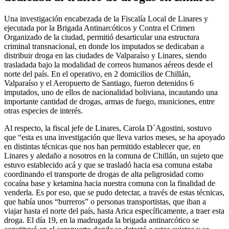
Una investigación encabezada de la Fiscalía Local de Linares y
ejecutada por la Brigada Antinarcóticos y Contra el Crimen
Organizado de la ciudad, permitió desarticular una estructura
criminal transnacional, en donde los imputados se dedicaban a
distribuir droga en las ciudades de Valparaíso y Linares, siendo
trasladada bajo la modalidad de correos humanos aéreos desde el
norte del país. En el operativo, en 2 domicilios de Chillán,
Valparaíso y el Aeropuerto de Santiago, fueron detenidos 6
imputados, uno de ellos de nacionalidad boliviana, incautando una
importante cantidad de drogas, armas de fuego, municiones, entre
otras especies de interés.
Al respecto, la fiscal jefe de Linares, Carola D´Agostini, sostuvo
que “esta es una investigación que lleva varios meses, se ha apoyado
en distintas técnicas que nos han permitido establecer que, en
Linares y aledaño a nosotros en la comuna de Chillán, un sujeto que
estuvo establecido acá y que se trasladó hacia esa comuna estaba
coordinando el transporte de drogas de alta peligrosidad como
cocaína base y ketamina hacia nuestra comuna con la finalidad de
venderla. Es por eso, que se pudo detectar, a través de estas técnicas,
que había unos “burreros” o personas transportistas, que iban a
viajar hasta el norte del país, hasta Arica específicamente, a traer esta
droga. El día 19, en la madrugada la brigada antinarcótico se