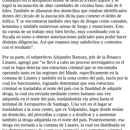
constituyó en el aeropuerto donde se detectó a estos sujetos y se
logró la incautación de altas cantidades de cocaína base, más de 6
kilos. También se allanaron dos domicilios que estaban identificados
dentro del círculo de la asociación ilícita para cometer el delito de
tráfico. Y se encontraron también otro tipo de drogas como cannabis,
ketamina y también numerosas armas de fuego y municiones. Esto
da cuenta de un trabajo muy bien hecho, muy coordinado con la
fiscalía en torno a obtener autorizaciones judiciales para poder hacer
distintas diligencias. Así que estamos muy satisfechos y contentos
con el resultado”.
Por su parte, el subprefecto Alejandro Barraza, jefe de la Brianco
Linares, agregó que “se llevó a cabo un proceso investigativo en el
cual se logra detectar una estructura criminal que se encontraba
operando tanto en las regiones del Maule, específicamente en la
comuna de Linares y también en la zona centro del país, razón por la
cual los funcionarios, logrando determinar que esta estructura
criminal se trasladaba al norte del país con la finalidad de adquirir
droga, la cual era enviada mediante correo humano una vez
adquirida en el norte del país, trasladándola vía aérea hasta el
terminal de Aeropuertos de Santiago. Una vez en el lugar se
trasladaban a la zona centro, que es Valparaíso, lugar donde tenían
un domicilio, ahí procedían a copiar y a dosificar y a aumentar
también la droga adquirida en el norte del país. Posteriormente, esa
droga era enviada a la comuna de Linares, la cual era distribuida en