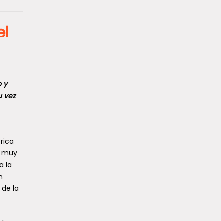
el
o y
u vez
rica
s muy
a la
n
 de la