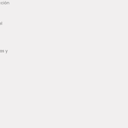
cción
el
as y