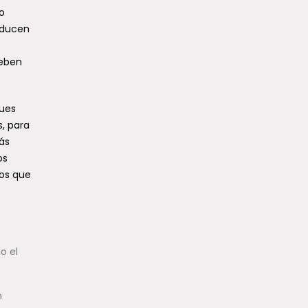
o
oducen
deben
pues
s, para
ás
os
mos que
o el
n