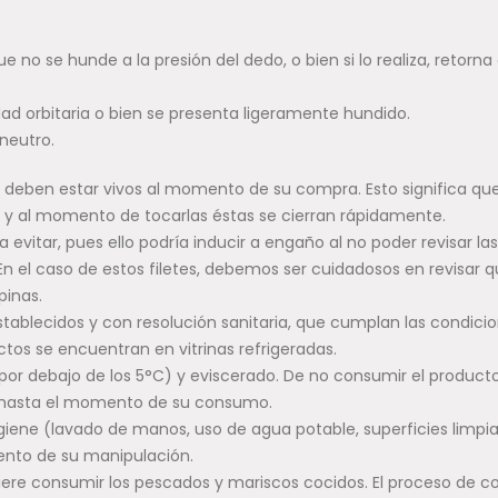
e no se hunde a la presión del dedo, o bien si lo realiza, retorna
idad orbitaria o bien se presenta ligeramente hundido.
 neutro.
 deben estar vivos al momento de su compra. Esto significa que
y al momento de tocarlas éstas se cierran rápidamente.
evitar, pues ello podría inducir a engaño al no poder revisar las
n el caso de estos filetes, debemos ser cuidadosos en revisar q
pinas.
ablecidos y con resolución sanitaria, que cumplan las condici
ctos se encuentran en vitrinas refrigeradas.
(por debajo de los 5°C) y eviscerado. De no consumir el product
 hasta el momento de su consumo.
giene (lavado de manos, uso de agua potable, superficies limpia
ento de su manipulación.
ugiere consumir los pescados y mariscos cocidos. El proceso de c