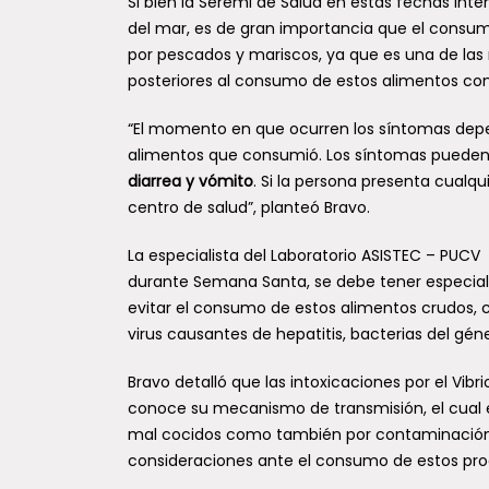
Si bien la Seremi de Salud en estas fechas int
del mar, es de gran importancia que el consumi
por pescados y mariscos, ya que es una de la
posteriores al consumo de estos alimentos co
“El momento en que ocurren los síntomas depend
alimentos que consumió. Los síntomas pueden 
diarrea y vómito
. Si la persona presenta cual
centro de salud”, planteó Bravo.
La especialista del Laboratorio ASISTEC – PUC
durante Semana Santa, se debe tener especial 
evitar el consumo de estos alimentos crudos, 
virus causantes de hepatitis, bacterias del gén
Bravo detalló que las intoxicaciones por el Vib
conoce su mecanismo de transmisión, el cual 
mal cocidos como también por contaminación 
consideraciones ante el consumo de estos pro