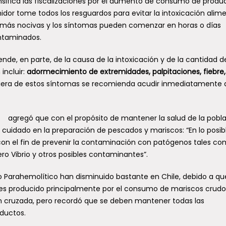
ensifica las fiscalizaciones por el aumento de consumo de produ
dor tome todos los resguardos para evitar la intoxicación alime
s más nocivas y los síntomas pueden comenzar en horas o días
ntaminados.
e, en parte, de la causa de la intoxicación y de la cantidad d
incluir:
adormecimiento de extremidades, palpitaciones, fiebre,
quiera de estos síntomas se recomienda acudir inmediatamente 
V agregó que con el propósito de mantener la salud de la pobl
cuidado en la preparación de pescados y mariscos: “En lo posib
con el fin de prevenir la contaminación con patógenos tales c
ero Vibrio y otros posibles contaminantes”.
rio Parahemolítico han disminuido bastante en Chile, debido a qu
es producido principalmente por el consumo de mariscos crudo
cruzada, pero recordó que se deben mantener todas las
ductos.