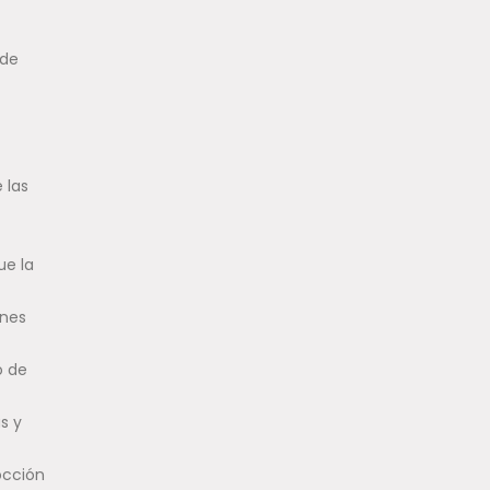
 de
 las
ue la
ones
o de
s y
occión