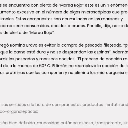
ís se encuentra con alerta de “Marea Roja” este es un “Fenómen
n aumento excesivo en el número de algas microscópicas que pr
nimales. Estos compuestos son acumulados en los mariscos y
ómo sean consumidos, cocidos o crudos. Por ello, dijo, no se 
de alerta de “Marea Roja”.
regó Romina Bravo es evitar la compra de pescado fileteado, “
r que la carne esté dura y no se desprendan las espinas”. Ademá
nsumir los pescados y mariscos cocidos. “El proceso de cocción m
 de a lo menos de 60º C. El limón no reemplaza la cocción de l
las proteínas que los componen y no elimina los microorganis
 sus sentidos a la hora de comprar estos productos enfatizand
sico-organolépticas:
ión bien definida, mucosidad cutánea escasa, transparente, si