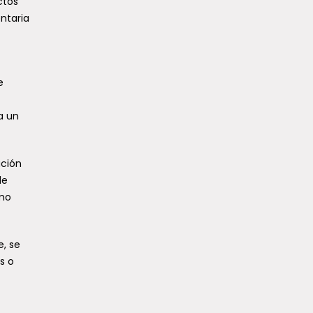
ctos
ntaria
e
a un
ación
le
omo
e, se
s o