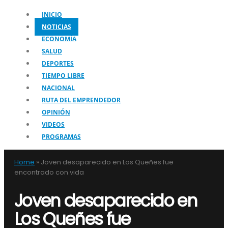
INICIO
NOTICIAS
ECONOMÍA
SALUD
DEPORTES
TIEMPO LIBRE
NACIONAL
RUTA DEL EMPRENDEDOR
OPINIÓN
VIDEOS
PROGRAMAS
Home
»
Joven desaparecido en Los Queñes fue
encontrado con vida
Joven desaparecido en
Los Queñes fue