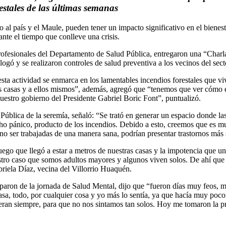
estales de las últimas semanas
o al país y el Maule, pueden tener un impacto significativo en el bienes
nte el tiempo que conlleve una crisis.
profesionales del Departamento de Salud Pública, entregaron una “Charl
ó y se realizaron controles de salud preventiva a los vecinos del sect
ta actividad se enmarca en los lamentables incendios forestales que vive 
s casas y a ellos mismos”, además, agregó que “tenemos que ver cómo en
nuestro gobierno del Presidente Gabriel Boric Font”, puntualizó.
Pública de la seremía, señaló: “Se trató en generar un espacio donde l
ho pánico, producto de los incendios. Debido a esto, creemos que es 
no ser trabajadas de una manera sana, podrían presentar trastornos más 
ego que llegó a estar a metros de nuestras casas y la impotencia que u
estro caso que somos adultos mayores y algunos viven solos. De ahí que
riela Díaz, vecina del Villorrio Huaquén.
iparon de la jornada de Salud Mental, dijo que “fueron días muy feos, m
sa, todo, por cualquier cosa y yo más lo sentía, ya que hacía muy poco
ieran siempre, para que no nos sintamos tan solos. Hoy me tomaron la p