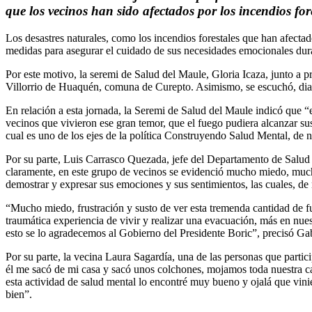
que los vecinos han sido afectados por los incendios for
Los desastres naturales, como los incendios forestales que han afectad
medidas para asegurar el cuidado de sus necesidades emocionales dura
Por este motivo, la seremi de Salud del Maule, Gloria Icaza, junto a 
Villorrio de Huaquén, comuna de Curepto. Asimismo, se escuchó, dialog
En relación a esta jornada, la Seremi de Salud del Maule indicó que “es
vecinos que vivieron ese gran temor, que el fuego pudiera alcanzar su
cual es uno de los ejes de la política Construyendo Salud Mental, de 
Por su parte, Luis Carrasco Quezada, jefe del Departamento de Salud 
claramente, en este grupo de vecinos se evidenció mucho miedo, muc
demostrar y expresar sus emociones y sus sentimientos, las cuales, de 
“Mucho miedo, frustración y susto de ver esta tremenda cantidad de fu
traumática experiencia de vivir y realizar una evacuación, más en nu
esto se lo agradecemos al Gobierno del Presidente Boric”, precisó Gab
Por su parte, la vecina Laura Sagardía, una de las personas que partic
él me sacó de mi casa y sacó unos colchones, mojamos toda nuestra ca
esta actividad de salud mental lo encontré muy bueno y ojalá que vin
bien”.