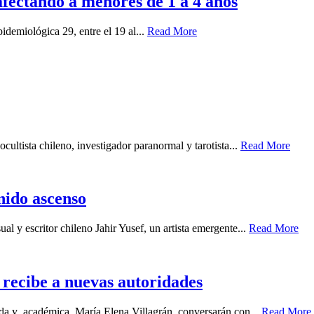
 afectando a menores de 1 a 4 años
idemiológica 29, entre el 19 al...
Read More
cultista chileno, investigador paranormal y tarotista...
Read More
enido ascenso
ual y escritor chileno Jahir Yusef, un artista emergente...
Read More
recibe a nuevas autoridades
gada y académica María Elena Villagrán, conversarán con...
Read More