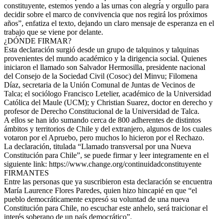
constituyente, estemos yendo a las urnas con alegría y orgullo para
decidir sobre el marco de convivencia que nos regirá los próximos
años”, enfatiza el texto, dejando un claro mensaje de esperanza en el
trabajo que se viene por delante.
¿DÓNDE FIRMAR?
Esta declaración surgió desde un grupo de talquinos y talquinas
provenientes del mundo académico y la dirigencia social. Quienes
iniciaron el llamado son Salvador Hermosilla, presidente nacional
del Consejo de la Sociedad Civil (Cosoc) del Minvu; Filomena
Díaz, secretaria de la Unión Comunal de Juntas de Vecinos de
Talca; el sociólogo Francisco Letelier, académico de la Universidad
Católica del Maule (UCM); y Christian Suarez, doctor en derecho y
profesor de Derecho Constitucional de la Universidad de Talca.
A ellos se han ido sumando cerca de 800 adherentes de distintos
ámbitos y territorios de Chile y del extranjero, algunos de los cuales
votaron por el Apruebo, pero muchos lo hicieron por el Rechazo.
La declaración, titulada “Llamado transversal por una Nueva
Constitución para Chile”, se puede firmar y leer integramente en el
siguiente link: https://www.change.org/continuidadconstituyente
FIRMANTES
Entre las personas que ya suscribieron esta declaración se encuentra
María Laurence Flores Paredes, quien hizo hincapié en que “el
pueblo democráticamente expresó su voluntad de una nueva
Constitución para Chile, no escuchar este anhelo, será traicionar el
interés soberano de un país democrático”.