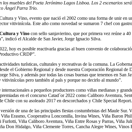
n los muebles del Poeta Jerónimo Lagos Lisboa. Los 2 escenarios serán 
o Ángel Parra Trio.
 Cultura y Vino, evento que nació el 2002 como una forma de unir en u
ector vitivinícola. Este año como novedad se sumaron 7 chef con gastrono
Cultura y Vino
con sello sanjavierino, que por primera vez reúne a 40 
, indicó el Alcalde de San Javier, Jorge Ignacio Silva.
22, hoy es posible reactivarla gracias al buen convenio de colaboració
o Productivo CRDP”.
actividades turísticas, culturales y recreativas de la comuna. La Gobe
esde el Gobierno Regional y desde nuestra Corporación Regional de Des
Jorge Silva, y además por todas las cosas buenas que tenemos en San J
y vitivinícolas pero también al país y porque no decirlo al mundo”.
e internacionales a pequeños productores como viñas medianas y grande
premiadas en el concurso Catad´or 2022 como Caliboro Aventura, Sent
e de Chile con su asoleado 2017 en descorchados y Chile Special Report.
versión de una de las principales fiestas costumbristas del Maule Su
l, Viña Erasmo, Cooperativa Loncomilla, Invina Wines, Viña Baron Ph
urlotti, Viña Caliboro Aventura, Viña Entre Rosas y Parras, Viña Juli
iña Don Hidalgo, Viña Clemente Torres, Cancha Alegre Wines, Vinos 