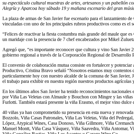
su espectáculo cultural muestras de artes, artesanos y un pabellón co
Alegría y Aparcoa hoy sábado 19 y mañana escenario del gran músic
La plaza de armas de San Javier fue escenario para el lanzamiento de
vinculadas con uno de los principales rubros productivos como es el s
“Felices de reactivar la fiesta costumbra más grande del maule que es
un maridaje con la presencia de 7 chef encabezados por Mikel Zulueta”
Agregó que, “es importante reconocer que cultura y vino San Javier 20
gobierno regional a través de la Corporación Regional de Desarroll
El convenio de colaboración mutua consiste en fortalecer y potenciar 
Productivo, Cristina Bravo señaló “Nosotros estamos muy contentos d
particularmente hoy con nuestro alcalde de la comuna de San Javier, 
el trabajo para exhibir en nuestra región nuestros productos agrícolas 
En los últimos años San Javier ha tenido reconocimientos nacionales 
por Viña Las Veletas con Almaule y Bouchon con Mingre y las viñas 
Furlotti. También estará presente la viña Erasmo, el mejor vino dulc
40 viñas ya han comprometido su presencia en esta nueva y renovada 
Bozzolo, Viña Casas Patronales, Viña Las Veletas, Viña del Pedrega
López, Atypical Wines, Casa Donoso, Viña Gillmore, Viña Cremaschi F
Manuel Montt, Viña Casa Vásquez, Viña Saavedra, Viña Antomar, V
Viña González Bastias, Viña Los Acantos y Garage Wine Co.