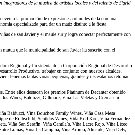
integradores de la música de artistas locales y del talento de Sigrid
n evento la promoción de expresiones culturales de la comuna
mía especializada para dar un matiz distinto a la fiesta.
viñas de san Javier y el maule sur y logra conectar perfectamente con
n mutua que la municipalidad de san Javier ha suscrito con el
rnadora Regional y Presidenta de la Corporación Regional de Desarrollo
arrollo Productivo, trabajar en conjunto con nuestros alcaldes,
avier. Tenemos tantas viñas pequeñas, grandes y necesitamos retomar
s. Entre ellos destacan los premios Platinum de Decanter obtenido
idos Wines, Balduzzi, Gillmore, Viña Las Veletas y Cremaschi
r. Viña Balduzzi, Viña Bouchon Family Wines, Viña Casa Mesa
ilippe de Rothschild, Sentidos Wines, Viña Kod Kod, Viña Fernández
eta, Viña San Serafín, Viña Camila´s, Viña Lacre Rojo, Viña Liceo
Entre Lomas, Viña La Campiña, Viña Aromo, Almaule, Viña Dely,