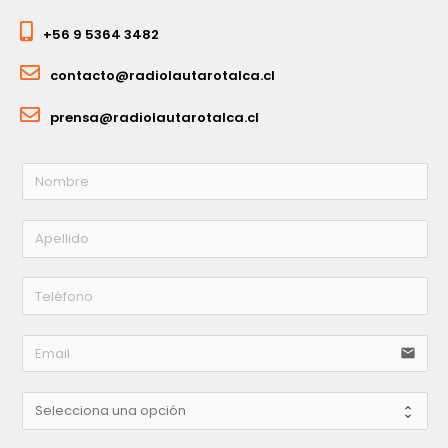
+56 9 5364 3482
contacto@radiolautarotalca.cl
prensa@radiolautarotalca.cl
email