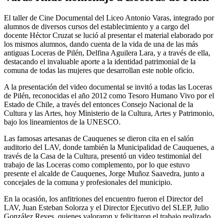
El taller de Cine Documental del Liceo Antonio Varas, integrado por
alumnos de diversos cursos del establecimiento y a cargo del
docente Héctor Cruzat se lució al presentar el material elaborado por
los mismos alumnos, dando cuenta de la vida de una de las más
antiguas Loceras de Pilén, Delfina Aguilera Lara, y a través de ella,
destacando el invaluable aporte a la identidad patrimonial de la
comuna de todas las mujeres que desarrollan este noble oficio.
A la presentación del video documental se invitó a todas las Loceras
de Pilén, reconocidas el año 2012 como Tesoro Humano Vivo por el
Estado de Chile, a través del entonces Consejo Nacional de la
Cultura y las Artes, hoy Ministerio de la Cultura, Artes y Patrimonio,
bajo los lineamientos de la UNESCO.
Las famosas artesanas de Cauquenes se dieron cita en el salón
auditorio del LAV, donde también la Municipalidad de Cauquenes, a
través de la Casa de la Cultura, presentó un video testimonial del
trabajo de las Loceras como complemento, por lo que estuvo
presente el alcalde de Cauquenes, Jorge Muñoz Saavedra, junto a
concejales de la comuna y profesionales del municipio.
En la ocasión, los anfitriones del encuentro fueron el Director del
LAV, Juan Esteban Solorza y el Director Ejecutivo del SLEP, Julio
González Reyes, quienes valoraron y felicitaron el trabajo realizado