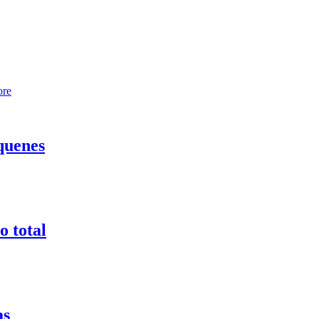
ore
quenes
o total
as