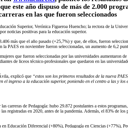
que este año dispuso de más de 2.000 progra
carreras en las que fueron seleccionados
Educación Superior, Verónica Figueroa Huencho; la rectora de la Unive
or noticias positivas para la educación superior.
8.406 más que el año pasado (+25,7%) y que, de ellos, fueron seleccio
ron la PAES en noviembre fueron seleccionadas, un aumento de 6,2 punt
 mujeres que fueron seleccionadas por las universidades aumentaron de 
diantes de liceos técnico-profesionales que quedaron en las universid
Ávila, explicó que
“estos son los primeros resultados de la nueva PAES
el ingreso a la educación superior, poniendo en el centro a las y los 
r las carreras de Pedagogía: hubo 29.872 postulantes a estos programas,
 las registradas en 2020, antes de la pandemia. Además, el 83% de los 
a en Educación Diferencial (+80%), Pedagogía en Ciencias (+77%), P