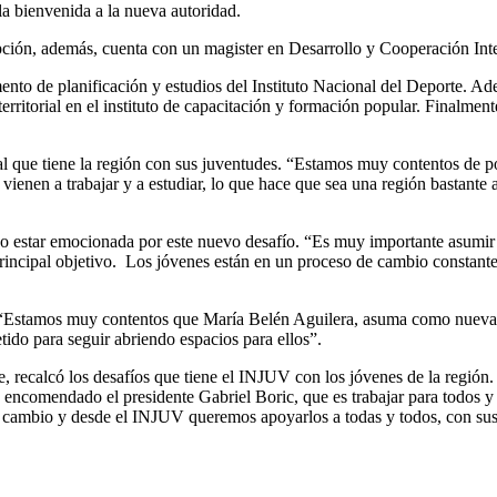
la bienvenida a la nueva autoridad.
ción, además, cuenta con un magister en Desarrollo y Cooperación Inter
amento de planificación y estudios del Instituto Nacional del Deporte.
 territorial en el instituto de capacitación y formación popular. Finalm
 que tiene la región con sus juventudes. “Estamos muy contentos de pod
ienen a trabajar y a estudiar, lo que hace que sea una región bastante
 estar emocionada por este nuevo desafío. “Es muy importante asumir es
rincipal objetivo. Los jóvenes están en un proceso de cambio constante
z, “Estamos muy contentos que María Belén Aguilera, asuma como nueva
tido para seguir abriendo espacios para ellos”.
recalcó los desafíos que tiene el INJUV con los jóvenes de la región.
encomendado el presidente Gabriel Boric, que es trabajar para todos y t
de cambio y desde el INJUV queremos apoyarlos a todas y todos, con s