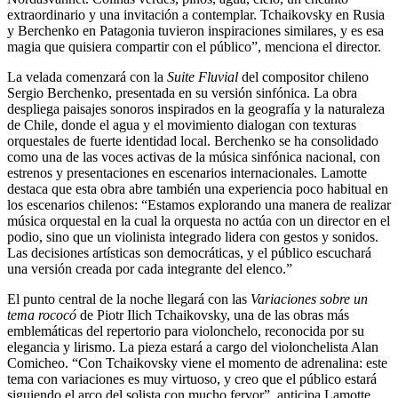
extraordinario y una invitación a contemplar. Tchaikovsky en Rusia
y Berchenko en Patagonia tuvieron inspiraciones similares, y es esa
magia que quisiera compartir con el público”, menciona el director.
La velada comenzará con la
Suite Fluvial
del compositor chileno
Sergio Berchenko, presentada en su versión sinfónica. La obra
despliega paisajes sonoros inspirados en la geografía y la naturaleza
de Chile, donde el agua y el movimiento dialogan con texturas
orquestales de fuerte identidad local. Berchenko se ha consolidado
como una de las voces activas de la música sinfónica nacional, con
estrenos y presentaciones en escenarios internacionales. Lamotte
destaca que esta obra abre también una experiencia poco habitual en
los escenarios chilenos: “Estamos explorando una manera de realizar
música orquestal en la cual la orquesta no actúa con un director en el
podio, sino que un violinista integrado lidera con gestos y sonidos.
Las decisiones artísticas son democráticas, y el público escuchará
una versión creada por cada integrante del elenco.”
El punto central de la noche llegará con las
Variaciones sobre un
tema rococó
de Piotr Ilich Tchaikovsky, una de las obras más
emblemáticas del repertorio para violonchelo, reconocida por su
elegancia y lirismo. La pieza estará a cargo del violonchelista Alan
Comicheo. “Con Tchaikovsky viene el momento de adrenalina: este
tema con variaciones es muy virtuoso, y creo que el público estará
siguiendo el arco del solista con mucho fervor”, anticipa Lamotte.