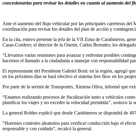
concesionarias para revisar los detalles en cuanto al aumento del fl
Ante el aumento del flujo vehicular por las principales carreteras de
coordinación para revisar los detalles del plan de acción y contingenci
En la cita, estuvo presente la jefa de la VII Zona de Carabineros, gen
Casas-Cordero; el director de la Onemi, Carlos Bernales; los delegado
“Llevamos varias reuniones para avanzar y enfrentar posibles continge
hacemos el llamado a la ciudadanía a manejar con responsabilidad par
El representante del Presidente Gabriel Boric en la región, agregó qu
en los próximos días se hará efectivo el sistema free flow en los peaj
Por parte de la seremi de Transportes, Ximena Oliva, informó que exis
“Estamos realizando procesos de fiscalización tanto a vehículos como 
planificar los viajes y no exceder la velocidad permitida”, sostuvo la 
La general Robles explicó que desde Carabineros se dispondrá de 497 fu
“Haremos controles aleatorios para verificar conducción bajo el efec
responsable y con cuidado”, recalcó la general.