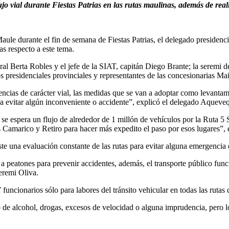
ujo vial durante Fiestas Patrias en las rutas maulinas, además de real
l Maule durante el fin de semana de Fiestas Patrias, el delegado presi
as respecto a este tema.
eral Berta Robles y el jefe de la SIAT, capitán Diego Brante; la seremi 
s presidenciales provinciales y representantes de las concesionarias Ma
ncias de carácter vial, las medidas que se van a adoptar como levantami
a evitar algún inconveniente o accidente”, explicó el delegado Aqueve
e se espera un flujo de alrededor de 1 millón de vehículos por la Ruta 5
es Camarico y Retiro para hacer más expedito el paso por esos lugares”, 
te una evaluación constante de las rutas para evitar alguna emergencia d
a peatones para prevenir accidentes, además, el transporte público fun
seremi Oliva.
ncionarios sólo para labores del tránsito vehicular en todas las rutas 
to de alcohol, drogas, excesos de velocidad o alguna imprudencia, pero 