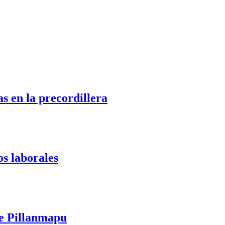
s en la precordillera
os laborales
te Pillanmapu