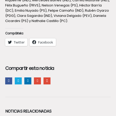
Riquelme (IND), Mercedes Bulnes (IND), Camila Musante (IND),
Félix Bugueño (FRVS), Nelson Venegas (PS), Héctor Barría
(DC), Emilia Nuyado (PS), Felipe Camaño (IND), Rubén Oyarzo
(PDG), Clara Sagardia (IND), Viviana Delgado (PEV), Daniela
Cicardini (PS) y Nathalie Castillo (PC).
Compártelo:
Twitter
Facebook
Compartir esta noticia
NOTICIAS RELACIONADAS