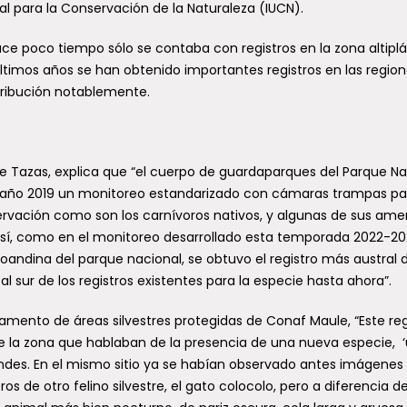
al para la Conservación de la Naturaleza (IUCN).
ace poco tiempo sólo se contaba con registros en la zona altipl
últimos años se han obtenido importantes registros en las regio
tribución notablemente.
te Tazas, explica que “el cuerpo de guardaparques del Parque Na
el año 2019 un monitoreo estandarizado con cámaras trampas pa
rvación como son los carnívoros nativos, y algunas de sus ame
así, como en el monitoreo desarrollado esta temporada 2022-20
oandina del parque nacional, se obtuvo el registro más austral 
l sur de los registros existentes para la especie hasta ahora”.
tamento de áreas silvestres protegidas de Conaf Maule, “Este reg
s de la zona que hablaban de la presencia de una nueva especie, 
 Andes. En el mismo sitio ya se habían observado antes imágenes
s de otro felino silvestre, el gato colocolo, pero a diferencia d