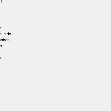
 y
a
e la de
nsaban
ón
te