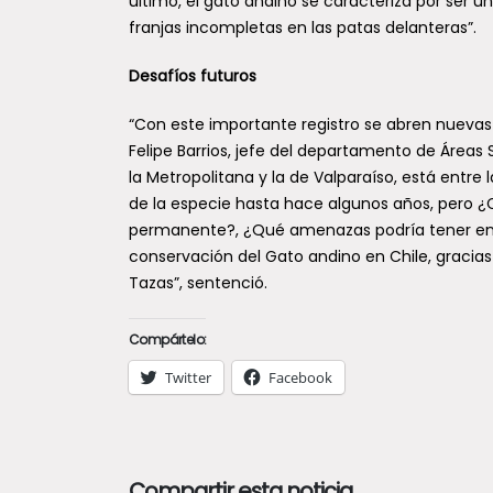
último, el gato andino se caracteriza por ser u
franjas incompletas en las patas delanteras”.
Desafíos futuros
“Con este importante registro se abren nuevas 
Felipe Barrios, jefe del departamento de Áreas S
la Metropolitana y la de Valparaíso, está entr
de la especie hasta hace algunos años, pero 
permanente?, ¿Qué amenazas podría tener en 
conservación del Gato andino en Chile, gracias
Tazas”, sentenció.
Compártelo:
Twitter
Facebook
Compartir esta noticia