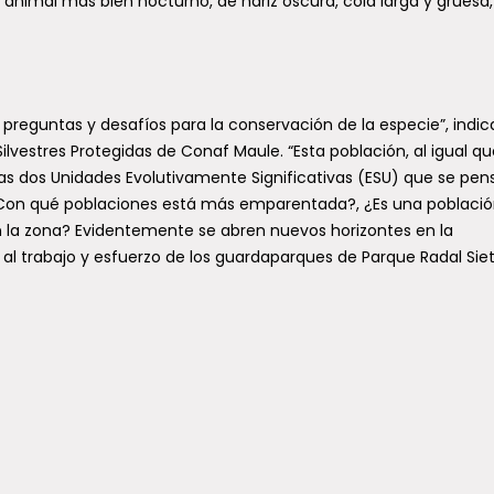
n animal más bien nocturno, de nariz oscura, cola larga y gruesa,
preguntas y desafíos para la conservación de la especie”, indic
ilvestres Protegidas de Conaf Maule. “Esta población, al igual qu
e las dos Unidades Evolutivamente Significativas (ESU) que se pe
¿Con qué poblaciones está más emparentada?, ¿Es una poblaci
la zona? Evidentemente se abren nuevos horizontes en la
 al trabajo y esfuerzo de los guardaparques de Parque Radal Sie