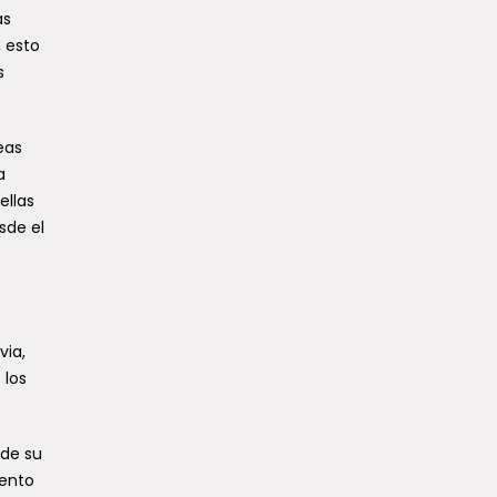
as
, esto
s
eas
a
ellas
sde el
via,
 los
 de su
iento