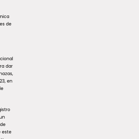
ánica
nes de
cional
ra dar
nazas,
23, en
de
istro
‘un
 de
e este