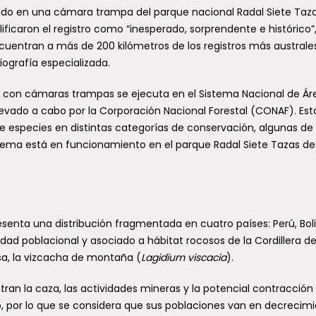
ptado en una cámara trampa del parque nacional Radal Siete Taz
ficaron el registro como “inesperado, sorprendente e histórico”
uentran a más de 200 kilómetros de los registros más australe
liografía especializada.
 con cámaras trampas se ejecuta en el Sistema Nacional de Ár
llevado a cabo por la Corporación Nacional Forestal (CONAF). Est
de especies en distintas categorías de conservación, algunas de 
sistema está en funcionamiento en el parque Radal Siete Tazas de
enta una distribución fragmentada en cuatro países: Perú, Boli
dad poblacional y asociado a hábitat rocosos de la Cordillera de
sa, la vizcacha de montaña (
Lagidium viscacia
).
an la caza, las actividades mineras y la potencial contracción
, por lo que se considera que sus poblaciones van en decrecim