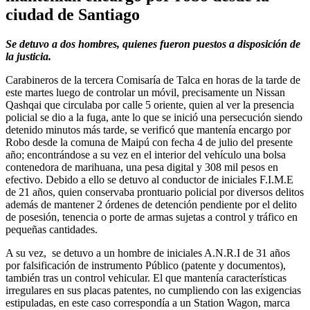
ciudad de Santiago
Se detuvo a dos hombres, quienes fueron puestos a disposición de
la justicia.
Carabineros de la tercera Comisaría de Talca en horas de la tarde de
este martes luego de controlar un móvil, precisamente un Nissan
Qashqai que circulaba por calle 5 oriente, quien al ver la presencia
policial se dio a la fuga, ante lo que se inició una persecución siendo
detenido minutos más tarde, se verificó que mantenía encargo por
Robo desde la comuna de Maipú con fecha 4 de julio del presente
año; encontrándose a su vez en el interior del vehículo una bolsa
contenedora de marihuana, una pesa digital y 308 mil pesos en
efectivo. Debido a ello se detuvo al conductor de iniciales F.I.M.E
de 21 años, quien conservaba prontuario policial por diversos delitos
además de mantener 2 órdenes de detención pendiente por el delito
de posesión, tenencia o porte de armas sujetas a control y tráfico en
pequeñas cantidades.
A su vez, se detuvo a un hombre de iniciales A.N.R.I de 31 años
por falsificación de instrumento Público (patente y documentos),
también tras un control vehicular. El que mantenía características
irregulares en sus placas patentes, no cumpliendo con las exigencias
estipuladas, en este caso correspondía a un Station Wagon, marca