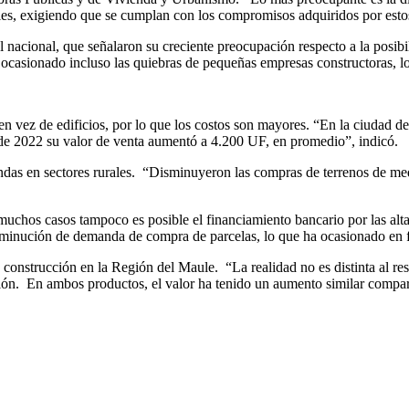
es, exigiendo que se cumplan con los compromisos adquiridos por estos 
el nacional, que señalaron su creciente preocupación respecto a la posi
 ha ocasionado incluso las quiebras de pequeñas empresas constructoras, 
 en vez de edificios, por lo que los costos son mayores. “En la ciudad d
 de 2022 su valor de venta aumentó a 4.200 UF, en promedio”, indicó.
ndas en sectores rurales. “Disminuyeron las compras de terrenos de medi
 muchos casos tampoco es posible el financiamiento bancario por las altas
disminución de demanda de compra de parcelas, lo que ha ocasionado en
 construcción en la Región del Maule. “La realidad no es distinta al resto
ón. En ambos productos, el valor ha tenido un aumento similar comparad