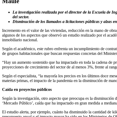
Maule
La investigación realizada por el director de la Escuela de I
del sector.
Disminución de los llamados a licitaciones públicas y alzas en
Incremento en el valor de las viviendas, reducción en la mano de obra
algunos de los aspectos que observó un estudio realizado por el acad
inmobiliario nacional.
Según el académico, este rubro enfrenta un incumplimiento de contrato
de grupos habitacionales que buscan respuestas concretas del Minister
“Hay un aumento sostenido que ha impactado en toda la cadena de pro
proyecciones de crecimiento del sector de al menos 3%, frente al rango
Según el especialista, “la mayoría los precios en los últimos doce me
materias primas, el impacto de la pandemia en la disminución de mano
Caída en proyectos públicos
Según la investigación, otro aspecto que preocupa es la disminución de
‘Mercado Público’, caída que ha impactado en gran medida a mediana
El estudio alerta, por ejemplo, cuánto ha disminuido la cantidad de k
presupuesto anual y el impacto mayor ha sido en los Ministerios de 