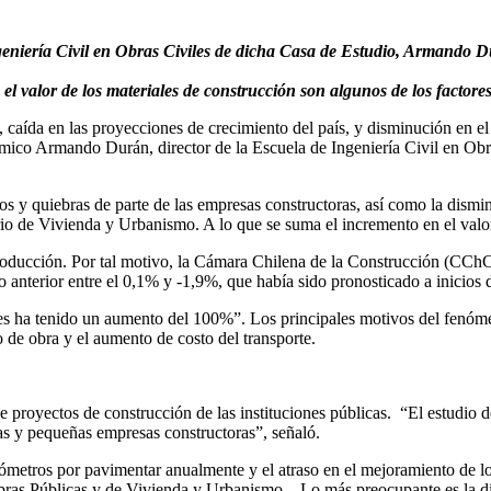
ngeniería Civil en Obras Civiles de dicha Casa de Estudio, Armando D
 el valor de los materiales de construcción son algunos de los factor
, caída en las proyecciones de crecimiento del país, y disminución en e
émico Armando Durán, director de la Escuela de Ingeniería Civil en Obra
s y quiebras de parte de las empresas constructoras, así como la dismi
io de Vivienda y Urbanismo. A lo que se suma el incremento en el valor
ducción. Por tal motivo, la Cámara Chilena de la Construcción (CChC) 
 anterior entre el 0,1% y -1,9%, que había sido pronosticado a inicios 
ses ha tenido un aumento del 100%”. Los principales motivos del fenómen
 de obra y el aumento de costo del transporte.
 proyectos de construcción de las instituciones públicas. “El estudio de
s y pequeñas empresas constructoras”, señaló.
ilómetros por pavimentar anualmente y el atraso en el mejoramiento de l
Obras Públicas y de Vivienda y Urbanismo. Lo más preocupante es la dis