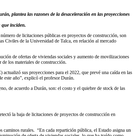
urán, plantea las razones de la desaceleración en las proyecciones
es que inciden.
l número de licitaciones públicas en proyectos de construcción, son
s Civiles de la Universidad de Talca, en relación al mercado
nución de ofertas de viviendas sociales y aumento de movilizaciones
 de los materiales de construcción.
actualizó sus proyecciones para el 2022, que prevé una caída en las
de este año”, explicó el profesor Durán.
o, de acuerdo a Durán, son: el costo y el quiebre de stock de las
tectó la baja de licitaciones de proyectos de construcción en
os caminos rurales. “En cada repartición pública, el Estado asigna un
minución de oferta de viviendas sociales, lo que ha traído como