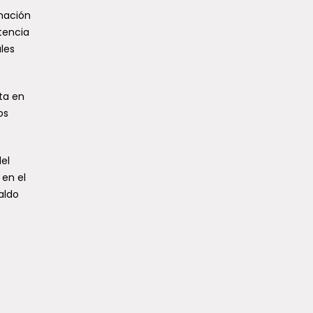
rmación
tencia
les
ta en
os
del
 en el
aldo