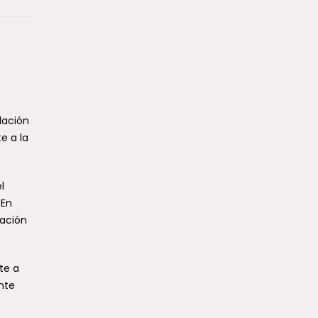
lación
e a la
l
 En
cación
te a
nte