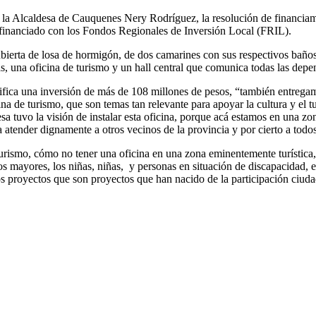
la Alcaldesa de Cauquenes Nery Rodríguez, la resolución de financiami
á financiado con los Fondos Regionales de Inversión Local (FRIL).
ubierta de losa de hormigón, de dos camarines con sus respectivos bañ
 una oficina de turismo y un hall central que comunica todas las depe
fica una inversión de más de 108 millones de pesos, “también entregam
ina de turismo, que son temas tan relevante para apoyar la cultura y el t
a tuvo la visión de instalar esta oficina, porque acá estamos en una zona 
 atender dignamente a otros vecinos de la provincia y por cierto a todos
urismo, cómo no tener una oficina en una zona eminentemente turística, 
ltos mayores, los niñas, niñas, y personas en situación de discapacida
 proyectos que son proyectos que han nacido de la participación ciuda