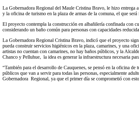
La Gobernadora Regional del Maule Cristina Bravo, le hizo entrega a 
y la oficina de turismo en la plaza de armas de la comuna, el que ser
El proyecto contempla la construcción en albañilería confinada con c
considerando un baño común para personas con capacidades reducidas,
La Gobernadora Regional Cristina Bravo, indicó que el proyecto signi
pueda construir servicios higiénicos en la plaza, camarines, y una ofic
artistas no cuentan con camarines, no hay baños públicos, y la Alcaldes
Chanco y Pelluhue, la idea es generar la infraestructura necesaria para
“También para el desarrollo de Cauquenes, se pensó en la oficina de t
públicos que van a servir para todas las personas, especialmente adu
Gobernadora Regional, ya que el primer día se comprometió con estos