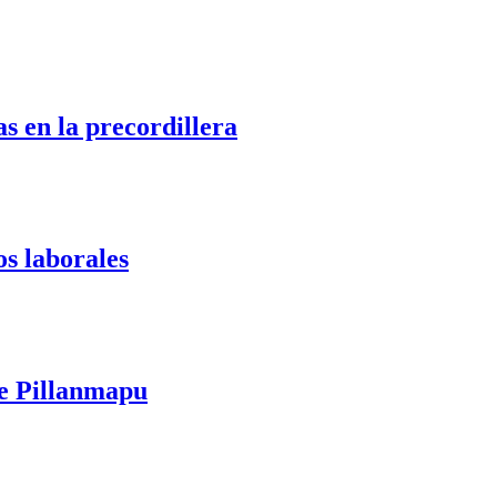
s en la precordillera
os laborales
te Pillanmapu