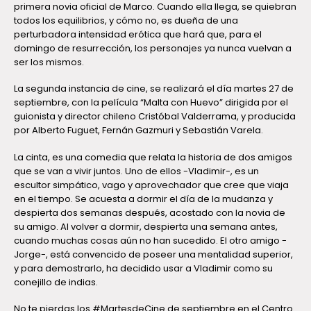
primera novia oficial de Marco. Cuando ella llega, se quiebran
todos los equilibrios, y cómo no, es dueña de una
perturbadora intensidad erótica que hará que, para el
domingo de resurrección, los personajes ya nunca vuelvan a
ser los mismos.
La segunda instancia de cine, se realizará el día martes 27 de
septiembre, con la película “Malta con Huevo” dirigida por el
guionista y director chileno Cristóbal Valderrama, y producida
por Alberto Fuguet, Fernán Gazmuri y Sebastián Varela.
La cinta, es una comedia que relata la historia de dos amigos
que se van a vivir juntos. Uno de ellos -Vladimir-, es un
escultor simpático, vago y aprovechador que cree que viaja
en el tiempo. Se acuesta a dormir el día de la mudanza y
despierta dos semanas después, acostado con la novia de
su amigo. Al volver a dormir, despierta una semana antes,
cuando muchas cosas aún no han sucedido. El otro amigo -
Jorge-, está convencido de poseer una mentalidad superior,
y para demostrarlo, ha decidido usar a Vladimir como su
conejillo de indias.
No te pierdas los #MartesdeCine de septiembre en el Centro