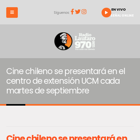
EN VIVO
Síguenos:
SEÑAL ONLINE
Cine chileno se presentará en el
centro de extensión UCM cada
martes de septiembre
Cine chileno se presentará en