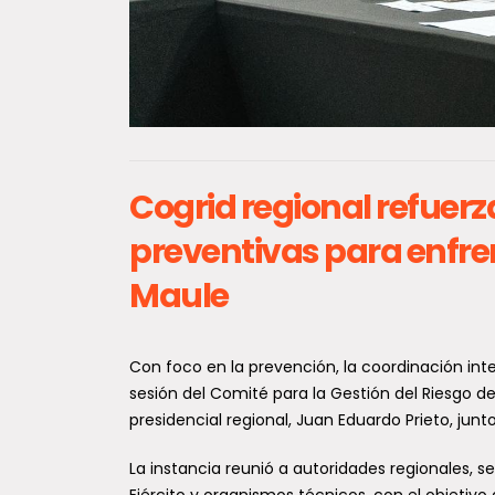
Cifras migratorias en Chile:
Circu
se duplican las expulsiones y
femic
caen drásticamente los
resp
ingresos por pasos no
viol
Cogrid regional refuer
habilitados en 2026
Con la 
preventivas para enfren
realiz
Un balance emitido por la Policía de
Subcom
Investigaciones (PDI) revela un
Maule
Interse
notable repunte en el control
Maule),
migratorio en Chile...
Con foco en la prevención, la coordinación inter
sesión del Comité para la Gestión del Riesgo d
presidencial regional, Juan Eduardo Prieto, junt
La instancia reunió a autoridades regionales, s
Avis
Ejército y organismos técnicos, con el objetivo 