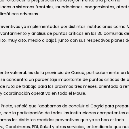
Villagrán, conversarán con...
to entre Coquimbo y Los
iados a sistemas frontales, inundaciones, anegamientos, afect
: rachas podrían llegar
climáticas adversas.
 90 km/h
preventivas ya implementadas por distintas instituciones como 
ómeno de viento entre normal y
levantamiento y análisis de puntos críticos en las 30 comunas de
do impactará a diversas
alto, muy alto, medio o bajo), junto con sus respectivos planes d
del país durante el domingo 9
ente vulnerables de la provincia de Curicó, particularmente en l
se concentra un porcentaje importante de puntos críticos de a
de ruta de trabajo para los próximos tres meses, orientada a ref
y coordinación operativa en todo el Maule.
o Prieto, señaló que “acabamos de concluir el Cogrid para prepar
, con la participación de todas las instituciones competentes 
uamos las distintas medidas preventivas que ya se han estado
, Carabineros, PDI, Salud y otros servicios, entendiendo que nu