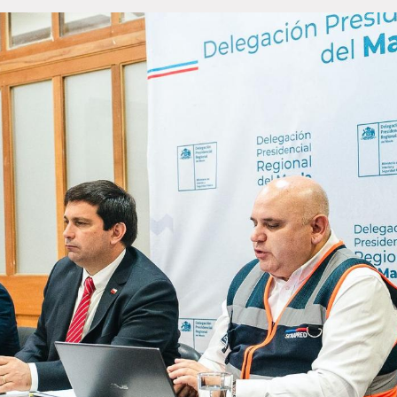
onas mayores del Maule
¿Quién es Jahir Yusef?
can en taller sobre la
Jahir Yusef (Santiago de Chile, 
ntegral y certamen
julio de 1974) es un reconocido
ocultista chileno, investigador
ario de SENAMA
paranormal y tarotista...
tensa agenda de trabajo
olló en la Región del Maule la
ra nacional (s) del Servicio
l del...