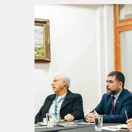
159 familias de Retiro reciben
Pers
las escrituras de sus
desta
viviendas y consolidan el
Ley I
sueño de la casa propia
liter
Un importante paso en la
Una in
consolidación de la seguridad
desarr
habitacional dieron este jueves 159
directo
familias de la comuna de...
Naciona