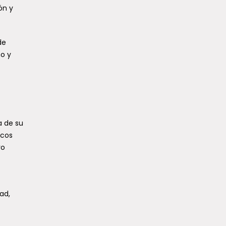
ón y
de
no y
a de su
icos
ro
ad,