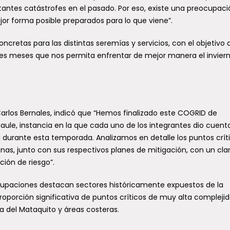
ntes catástrofes en el pasado. Por eso, existe una preocupaci
r forma posible preparados para lo que viene”.
ncretas para las distintas seremías y servicios, con el objetivo 
tres meses que nos permita enfrentar de mejor manera el invier
 Carlos Bernales, indicó que “Hemos finalizado este COGRID de
Maule, instancia en la que cada uno de los integrantes dio cuent
rá durante esta temporada. Analizamos en detalle los puntos crít
unas, junto con sus respectivos planes de mitigación, con un cla
ión de riesgo”.
ocupaciones destacan sectores históricamente expuestos de la
oporción significativa de puntos críticos de muy alta complejid
 del Mataquito y áreas costeras.