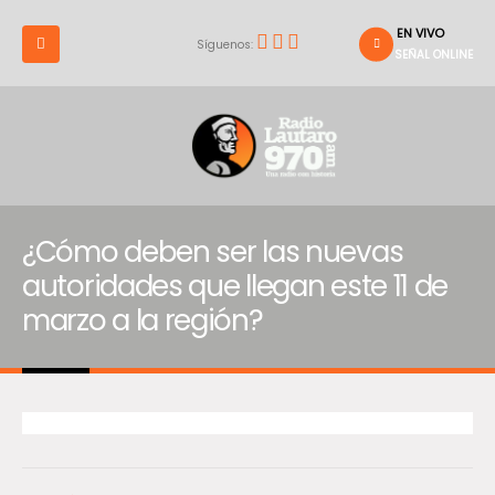
EN VIVO
Síguenos:
SEÑAL ONLINE
¿Cómo deben ser las nuevas
autoridades que llegan este 11 de
marzo a la región?