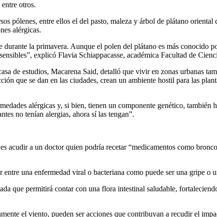
entre otros.
rsos pólenes, entre ellos el del pasto, maleza y árbol de plátano orient
nes alérgicas.
 durante la primavera. Aunque el polen del plátano es más conocido por 
ensibles”, explicó Flavia Schiappacasse, académica Facultad de Cienci
asa de estudios, Macarena Said, detalló que vivir en zonas urbanas tambi
cción que se dan en las ciudades, crean un ambiente hostil para las plan
medades alérgicas y, si bien, tienen un componente genético, también h
ntes no tenían alergias, ahora sí las tengan”.
es acudir a un doctor quien podría recetar “medicamentos como broncodi
r entre una enfermedad viral o bacteriana como puede ser una gripe o un
eada que permitirá contar con una flora intestinal saludable, fortalecien
tamente el viento, pueden ser acciones que contribuyan a recudir el impac