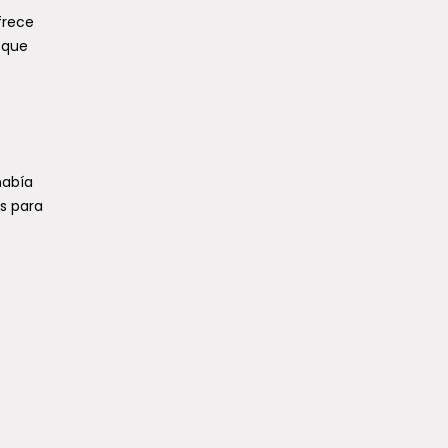
frece
 que
había
os para