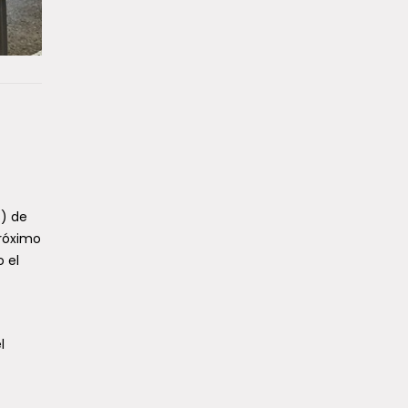
S) de
próximo
 el
l