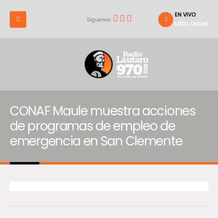
EN VIVO
Síguenos:
SEÑAL ONLINE
CONAF Maule muestra acciones
de programas de empleo de
emergencia en San Clemente