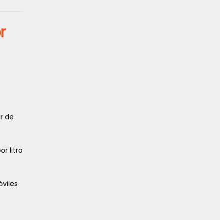
r
ar de
r litro
óviles