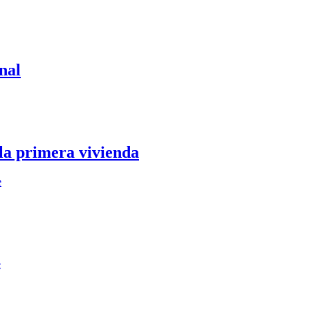
nal
 la primera vivienda
e
e