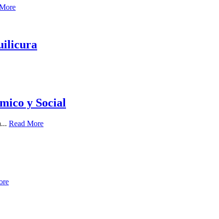
 More
uilicura
mico y Social
...
Read More
ore