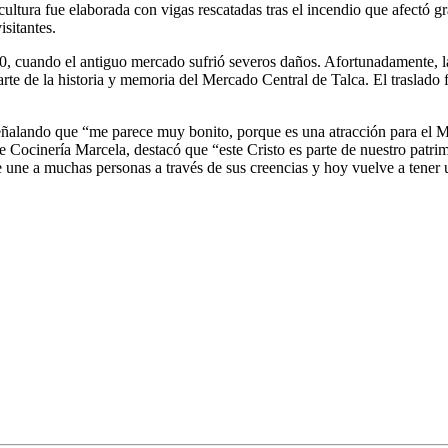
cultura fue elaborada con vigas rescatadas tras el incendio que afectó g
sitantes.
0, cuando el antiguo mercado sufrió severos daños. Afortunadamente, la
te de la historia y memoria del Mercado Central de Talca. El traslado 
 señalando que “me parece muy bonito, porque es una atracción para el M
 Cocinería Marcela, destacó que “este Cristo es parte de nuestro patrim
ne a muchas personas a través de sus creencias y hoy vuelve a tener u