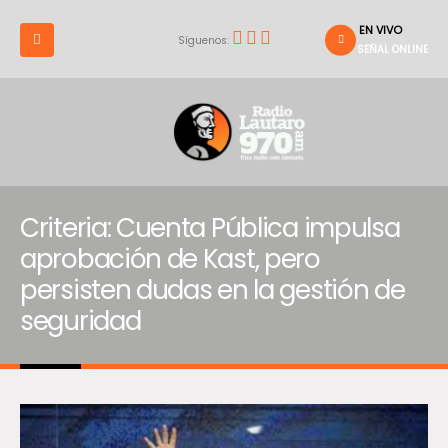
EN VIVO
Síguenos:
SEÑAL ONLINE
Criteria: Cuenta Pública impulsa
aprobación de Kast, pero
persisten dudas en la gestión de
seguridad