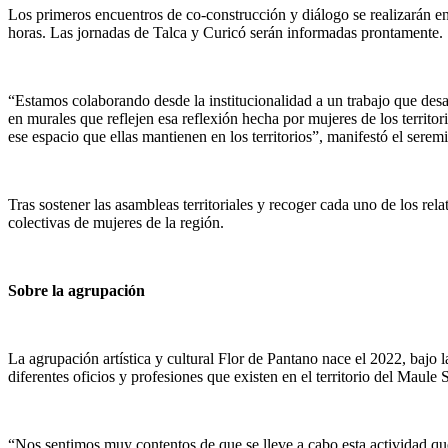
Los primeros encuentros de co-construcción y diálogo se realizarán e
horas. Las jornadas de Talca y Curicó serán informadas prontamente.
“Estamos colaborando desde la institucionalidad a un trabajo que desarro
en murales que reflejen esa reflexión hecha por mujeres de los terri
ese espacio que ellas mantienen en los territorios”, manifestó el serem
Tras sostener las asambleas territoriales y recoger cada uno de los rel
colectivas de mujeres de la región.
Sobre la agrupación
La agrupación artística y cultural Flor de Pantano nace el 2022, bajo l
diferentes oficios y profesiones que existen en el territorio del Maule
“Nos sentimos muy contentos de que se lleve a cabo esta actividad que