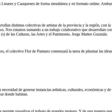
n Linares y Cauquenes de forma simultánea y en formato online. Ambas i
llan distintas colectivas de artistas de la provincia y la región, con la 
torios. Nos estamos sumando a un trabajo colaborativo que desarrollan c
i (s) de las Culturas, las Artes y el Patrimonio, Jorge Matteo Guzmán.
atos, el colectivo Flor de Pantano comenzará la tarea de plasmar las idea
a necesidad de generar instancias artísticas, culturales, económicas y de
 Sur donde habitan.
 permite visualizar el trabajo de grandes mujeres. Y de una manera que 