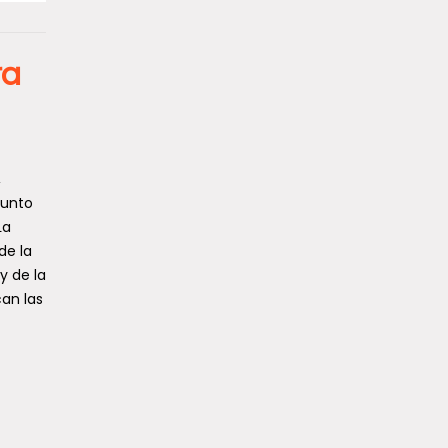
ra
,
junto
La
de la
y de la
an las