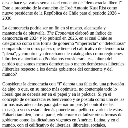
desde hace ya varias semanas el concepto de “democracia iliberal”.
Esto a propósito de la asunción de José Antonio Kast Rist como
nuevo presidente de la República de Chile para el período 2026 –
2030.
La democracia podría ser un fin en sí mismo, alcanzarla y
mantenerla da plusvalía.
The Economist
elaboró un índice de
democracia en 2024 y lo publicó en 2025, en el cual Chile se
categorizó como una forma de gobierno “imperfecta” o “defectuosa”
comparado con otros países que tienen el calificativo de democracia
“plena”, y con otros ya derechamente catalogados como regímenes
híbridos o autoritarios ¿Podríamos considerar a esta altura del
partido que somos menos demócratas o menos demócratas iliberales
/ liberales respecto a los demás gobiernos del continente y del
mundo?
Considerar la democracia con “i” denota una falta de, una privación
de algo, o que, en su modo más optimista, no contempla todo lo
liberal que se debería ser en el papel y en la práctica. Si ya el
concepto de democracia es bienvenido y se postula como una de las
formas más adecuadas para gobernar un país (el control de las
masas), a veces estaría demás ponerle un apellido o varios de estos.
Faltaría también, por su parte, edulcorar o enfatizar otras formas de
gobierno como las dictaduras vigentes en América Latina, y en el
mundo, con el calificativo de liberales, iliberales, sociales,