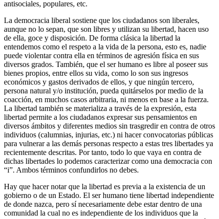
antisociales, populares, etc.
La democracia liberal sostiene que los ciudadanos son liberales,
aunque no lo sepan, que son libres y utilizan su libertad, hacen uso
de ella, goce y disposición. De forma clásica la libertad la
entendemos como el respeto a la vida de la persona, esto es, nadie
puede violentar contra ella en términos de agresión física en sus
diversos grados. También, que el ser humano es libre al poseer sus
bienes propios, entre ellos su vida, como lo son sus ingresos
económicos y gastos derivados de ellos, y que ningún tercero,
persona natural y/o institución, pueda quitárselos por medio de la
coacción, en muchos casos arbitraria, ni menos en base a la fuerza.
La libertad también se materializa a través de la expresión, esta
libertad permite a los ciudadanos expresar sus pensamientos en
diversos ámbitos y diferentes medios sin trasgredir en contra de otros
individuos (calumnias, injurias, etc.) ni hacer convocatorias públicas
para vulnerar a las demás personas respecto a estas tres libertades ya
recientemente descritas. Por tanto, todo lo que vaya en contra de
dichas libertades lo podemos caracterizar como una democracia con
“i”. Ambos términos confundirlos no debes.
Hay que hacer notar que la libertad es previa a la existencia de un
gobierno o de un Estado. El ser humano tiene libertad independiente
de donde nazca, pero sí necesariamente debe estar dentro de una
comunidad la cual no es independiente de los individuos que la