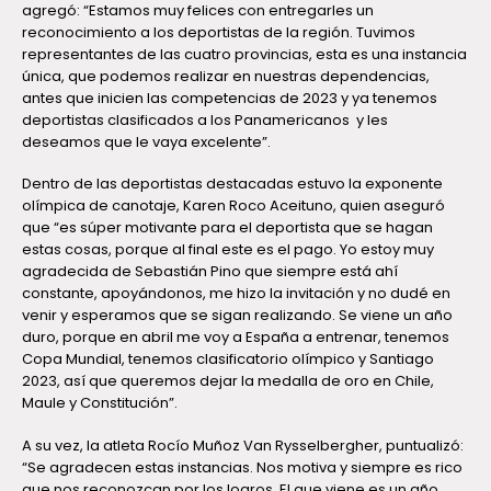
agregó: “Estamos muy felices con entregarles un
reconocimiento a los deportistas de la región. Tuvimos
representantes de las cuatro provincias, esta es una instancia
única, que podemos realizar en nuestras dependencias,
antes que inicien las competencias de 2023 y ya tenemos
deportistas clasificados a los Panamericanos y les
deseamos que le vaya excelente”.
Dentro de las deportistas destacadas estuvo la exponente
olímpica de canotaje, Karen Roco Aceituno, quien aseguró
que “es súper motivante para el deportista que se hagan
estas cosas, porque al final este es el pago. Yo estoy muy
agradecida de Sebastián Pino que siempre está ahí
constante, apoyándonos, me hizo la invitación y no dudé en
venir y esperamos que se sigan realizando. Se viene un año
duro, porque en abril me voy a España a entrenar, tenemos
Copa Mundial, tenemos clasificatorio olímpico y Santiago
2023, así que queremos dejar la medalla de oro en Chile,
Maule y Constitución”.
A su vez, la atleta Rocío Muñoz Van Rysselbergher, puntualizó:
“Se agradecen estas instancias. Nos motiva y siempre es rico
que nos reconozcan por los logros. El que viene es un año