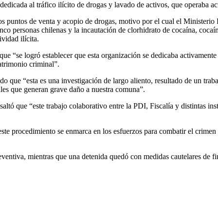
dedicada al tráfico ilícito de drogas y lavado de activos, que operaba a
s puntos de venta y acopio de drogas, motivo por el cual el Ministerio P
cinco personas chilenas y la incautación de clorhidrato de cocaína, co
vidad ilícita.
 que “se logró establecer que esta organización se dedicaba activament
atrimonio criminal”.
ando que “esta es una investigación de largo aliento, resultado de un tra
nales que generan grave daño a nuestra comuna”.
saltó que “este trabajo colaborativo entre la PDI, Fiscalía y distintas i
ste procedimiento se enmarca en los esfuerzos para combatir el crimen 
eventiva, mientras que una detenida quedó con medidas cautelares de fi