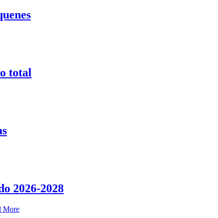
quenes
o total
as
do 2026-2028
d More