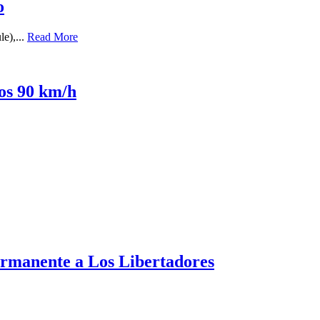
o
le),...
Read More
los 90 km/h
ermanente a Los Libertadores