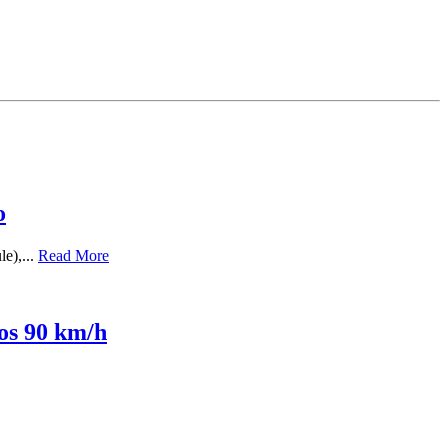
o
le),...
Read More
los 90 km/h