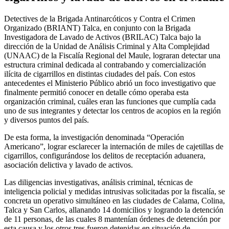
Detectives de la Brigada Antinarcóticos y Contra el Crimen
Organizado (BRIANT) Talca, en conjunto con la Brigada
Investigadora de Lavado de Activos (BRILAC) Talca bajo la
dirección de la Unidad de Análisis Criminal y Alta Complejidad
(UNAAC) de la Fiscalía Regional del Maule, lograran detectar una
estructura criminal dedicada al contrabando y comercialización
ilícita de cigarrillos en distintas ciudades del país. Con estos
antecedentes el Ministerio Público abrió un foco investigativo que
finalmente permitió conocer en detalle cómo operaba esta
organización criminal, cuáles eran las funciones que cumplía cada
uno de sus integrantes y detectar los centros de acopios en la región
y diversos puntos del país.
De esta forma, la investigación denominada “Operación
Americano”, lograr esclarecer la internación de miles de cajetillas de
cigarrillos, configurándose los delitos de receptación aduanera,
asociación delictiva y lavado de activos.
Las diligencias investigativas, análisis criminal, técnicas de
inteligencia policial y medidas intrusivas solicitadas por la fiscalía, se
concreta un operativo simultáneo en las ciudades de Calama, Colina,
Talca y San Carlos, allanando 14 domicilios y logrando la detención
de 11 personas, de las cuales 8 mantenían órdenes de detención por
esta causa y los otros tres fueron detenidas en situación de