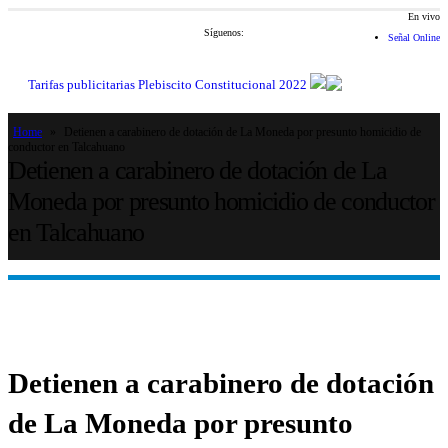
En vivo
Síguenos:
Señal Online
Tarifas publicitarias Plebiscito Constitucional 2022
Home
»
Detienen a carabinero de dotación de La Moneda por presunto homicidio de
conductor en Talcahuano
Detienen a carabinero de dotación de La
Moneda por presunto homicidio de conductor
en Talcahuano
Detienen a carabinero de dotación
de La Moneda por presunto