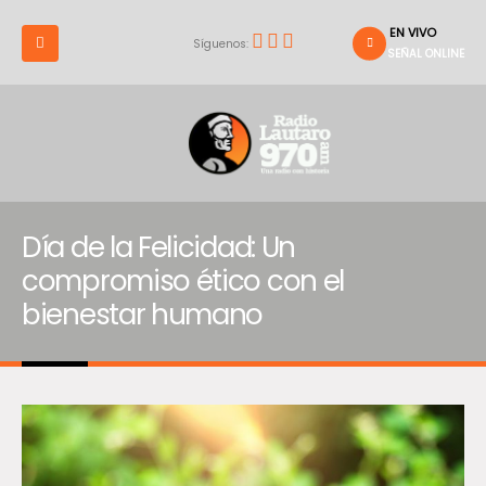
EN VIVO
Síguenos:
SEÑAL ONLINE
Día de la Felicidad: Un
compromiso ético con el
bienestar humano