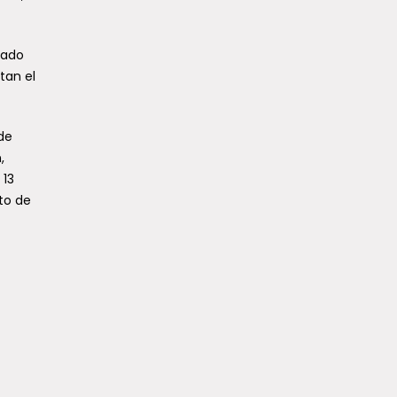
dado
tan el
 de
,
 13
to de