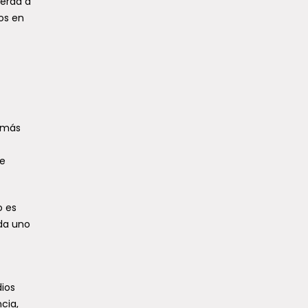
uerda a
zos en
s más
de
o es
ada uno
ios
cia,