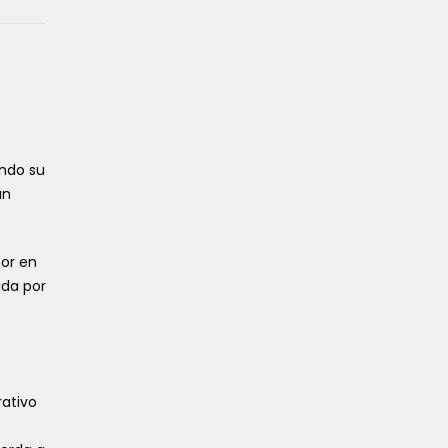
ando su
un
bor en
ida por
rativo