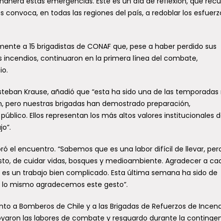
manera estas emergencias. Este es un día de reflexión, que rec
os convoca, en todas las regiones del país, a redoblar los esfuer
lmente a 15 brigadistas de CONAF que, pese a haber perdido sus
s incendios, continuaron en la primera línea del combate,
io.
 Esteban Krause, añadió que “esta ha sido una de las temporada
n, pero nuestras brigadas han demostrado preparación,
público. Ellos representan los más altos valores institucionales 
o”.
ró el encuentro. “Sabemos que es una labor difícil de llevar, per
esto, de cuidar vidas, bosques y medioambiente. Agradecer a c
 es un trabajo bien complicado. Esta última semana ha sido de
r lo mismo agradecemos este gesto”.
o a Bomberos de Chile y a las Brigadas de Refuerzos de Incend
apoyaron las labores de combate y resguardo durante la contingen