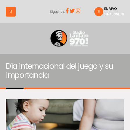
EN VIVO
Síguenos:
SEÑAL ONLINE
Día internacional del juego y su
importancia