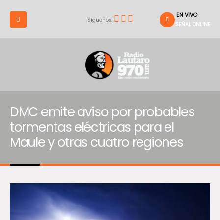
EN VIVO
Síguenos:
SEÑAL ONLINE
DMC emite aviso por probables
tormentas eléctricas para el
Maule y otras cuatro regiones