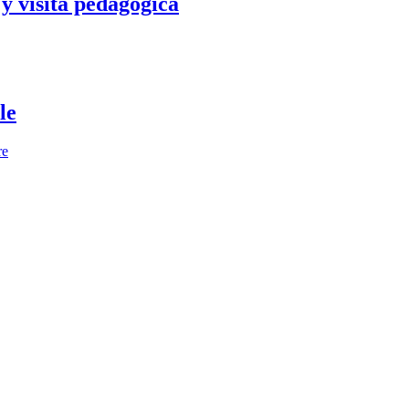
y visita pedagógica
le
re