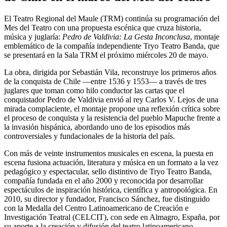
El Teatro Regional del Maule (TRM) continúa su programación del
Mes del Teatro con una propuesta escénica que cruza historia,
música y juglaría:
Pedro de Valdivia: La Gesta Inconclusa
, montaje
emblemático de la compañía independiente Tryo Teatro Banda, que
se presentará en la Sala TRM el próximo miércoles 20 de mayo.
La obra, dirigida por Sebastián Vila, reconstruye los primeros años
de la conquista de Chile —entre 1536 y 1553— a través de tres
juglares que toman como hilo conductor las cartas que el
conquistador Pedro de Valdivia envió al rey Carlos V. Lejos de una
mirada complaciente, el montaje propone una reflexión crítica sobre
el proceso de conquista y la resistencia del pueblo Mapuche frente a
la invasión hispánica, abordando uno de los episodios más
controversiales y fundacionales de la historia del país.
Con más de veinte instrumentos musicales en escena, la puesta en
escena fusiona actuación, literatura y música en un formato a la vez
pedagógico y espectacular, sello distintivo de Tryo Teatro Banda,
compañía fundada en el año 2000 y reconocida por desarrollar
espectáculos de inspiración histórica, científica y antropológica. En
2010, su director y fundador, Francisco Sánchez, fue distinguido
con la Medalla del Centro Latinoamericano de Creación e
Investigación Teatral (CELCIT), con sede en Almagro, España, por
su aporte a la creación y difusión del teatro latinoamericano.