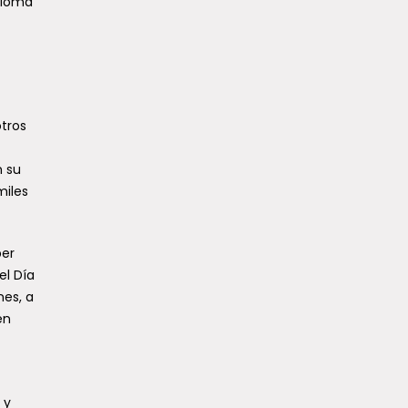
dioma
tros
n su
miles
ber
el Día
nes, a
én
 y