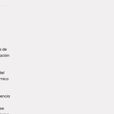
a de
ación
del
ómico
iencia
ose