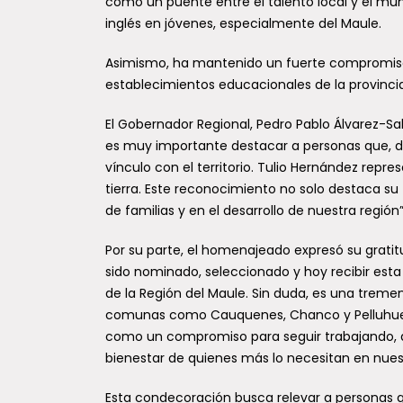
como un puente entre el talento local y el mu
inglés en jóvenes, especialmente del Maule.
Asimismo, ha mantenido un fuerte compromiso co
establecimientos educacionales de la provinc
El Gobernador Regional, Pedro Pablo Álvarez-S
es muy importante destacar a personas que, d
vínculo con el territorio. Tulio Hernández repr
tierra. Este reconocimiento no solo destaca su
de familias y en el desarrollo de nuestra región”
Por su parte, el homenajeado expresó su grati
sido nominado, seleccionado y hoy recibir esta
de la Región del Maule. Sin duda, es una treme
comunas como Cauquenes, Chanco y Pelluhue.
como un compromiso para seguir trabajando, a tr
bienestar de quienes más lo necesitan en nuestr
Esta condecoración busca relevar a personas qu