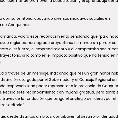
ndo, además de promover la capacitación y el aprendizaje del i
n su territorio, apoyando diversas iniciativas sociales en
ia de Cauquenes.
alamanca, valoró este reconocimiento señalando que “para noso
esde regiones, han logrado proyectarse al mundo sin perder su
esenta el esfuerzo, el emprendimiento y el compromiso social co
 trayectoria, sino también el impacto positivo que ha tenido en 
.
tud a través de un mensaje, indicando que “es un gran honor ha
 distinción otorgada por el Gobernador y el Consejo Regional en 
nda responsabilidad poder representar a la provincia de Cauque
 Recibo este reconocimiento con mucha gratitud, pero tambi
avés de la fundación que tengo el privilegio de liderar, por el
o territorio”.
e, desde distintos ámbitos, contribuyen al desarrollo, identidad