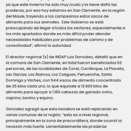
ya que este invierno ha sido muy crudo y la nieve dañó las
praderas, por eso hoy estamos en San Clemente, en la región
del Maule, trayendo a los campesinos estos sacos de
alimento para sus animales. Este Gobierno se está
preocupando de llegar a todos los sectores, especialmente a
los más apartados donde es más difícil poder atender
necesidades habituales por problemas de camino y de
conectividad”, afirmó la autoridad.
El director regional (s) de INDAP Luis Gonzalez, detalló que en
la comuna de San Clemente, en total fueron beneficiados 52
personas, de las localidades de Corel, Currillinque, La Placeta,
Las Garzas, Los Álamos, Los Coligues, Pehuenche, Santo
Domingo y Vilches, con 544 sacos de alimento concentrado
de 25 kilos cada uno, lo que equivale a 13.600 kilos de
alimento para apoyar a 1.160 cabezas de ganado ovino,
caprino, bovino y equino.
Gonzalez agregó que esta iniciativa se está replicando en
varias comunas de la región, “esto es a nivel regional,
principalmente en la zona de precordillera, donde ocurrió la
nevazón más fuerte. Lamentablemente las praderas