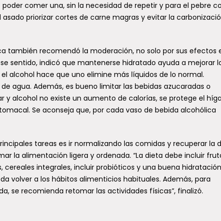
poder comer una, sin la necesidad de repetir y para el pebre c
 asado priorizar cortes de carne magras y evitar la carbonizaci
a también recomendó la moderación, no solo por sus efectos e
 ese sentido, indicó que mantenerse hidratado ayuda a mejorar l
e el alcohol hace que uno elimine más líquidos de lo normal.
de agua. Además, es bueno limitar las bebidas azucaradas o
ar y alcohol no existe un aumento de calorías, se protege el híg
tomacal. Se aconseja que, por cada vaso de bebida alcohólica
.
principales tareas es ir normalizando las comidas y recuperar la d
r la alimentación ligera y ordenada. “La dieta debe incluir frut
cereales integrales, incluir probióticos y una buena hidratación
da volver a los hábitos alimenticios habituales. Además, para
 se recomienda retomar las actividades físicas”, finalizó.