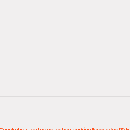
Coquimbo y Los Lagos: rachas podrían llegar a los 90 