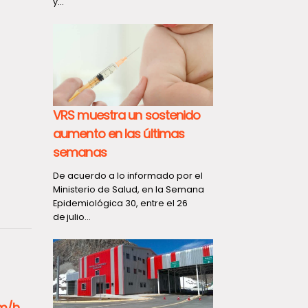
y...
VRS muestra un sostenido
aumento en las últimas
semanas
De acuerdo a lo informado por el
Ministerio de Salud, en la Semana
Epidemiológica 30, entre el 26
de julio...
km/h