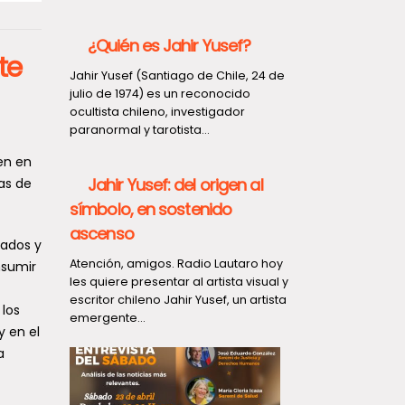
¿Quién es Jahir Yusef?
te
Jahir Yusef (Santiago de Chile, 24 de
julio de 1974) es un reconocido
ocultista chileno, investigador
paranormal y tarotista...
en en
Jahir Yusef: del origen al
das de
símbolo, en sostenido
ascenso
iados y
Atención, amigos. Radio Lautaro hoy
nsumir
les quiere presentar al artista visual y
escritor chileno Jahir Yusef, un artista
 los
emergente...
 en el
a