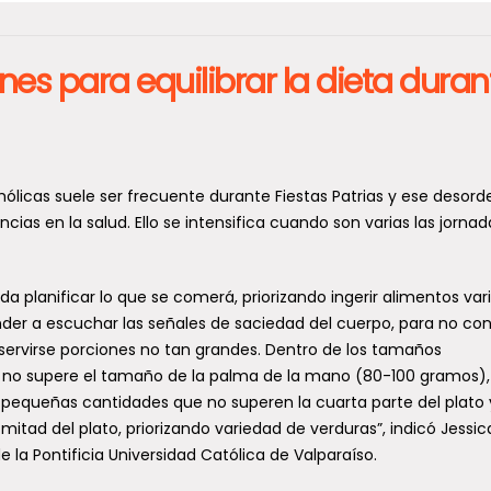
s para equilibrar la dieta duran
ólicas suele ser frecuente durante Fiestas Patrias y ese desord
cias en la salud. Ello se intensifica cuando son varias las jorna
 planificar lo que se comerá, priorizando ingerir alimentos var
er a escuchar las señales de saciedad del cuerpo, para no co
s servirse porciones no tan grandes. Dentro de los tamaños
e no supere el tamaño de la palma de la mano (80-100 gramos),
equeñas cantidades que no superen la cuarta parte del plato y
itad del plato, priorizando variedad de verduras”, indicó Jessic
la Pontificia Universidad Católica de Valparaíso.