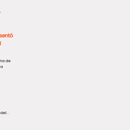
o
sentó
l
ena de
ra
el...