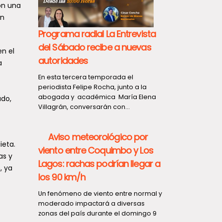
on una
ón
Programa radial La Entrevista
del Sábado recibe a nuevas
n el
autoridades
a
En esta tercera temporada el
periodista Felipe Rocha, junto a la
abogada y académica María Elena
ado,
Villagrán, conversarán con...
Aviso meteorológico por
ieta.
viento entre Coquimbo y Los
as y
Lagos: rachas podrían llegar a
, ya
los 90 km/h
Un fenómeno de viento entre normal y
moderado impactará a diversas
zonas del país durante el domingo 9