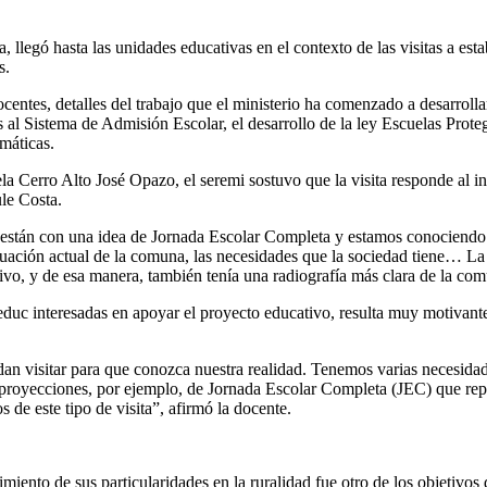
 llegó hasta las unidades educativas en el contexto de las visitas a esta
s.
entes, detalles del trabajo que el ministerio ha comenzado a desarrollar
 al Sistema de Admisión Escolar, el desarrollo de la ley Escuelas Prote
máticas.
ela Cerro Alto José Opazo, el seremi sostuvo que la visita responde al
le Costa.
 están con una idea de Jornada Escolar Completa y estamos conociendo d
tuación actual de la comuna, las necesidades que la sociedad tiene… La
vo, y de esa manera, también tenía una radiografía más clara de la com
neduc interesadas en apoyar el proyecto educativo, resulta muy motivant
n visitar para que conozca nuestra realidad. Tenemos varias necesidade
 proyecciones, por ejemplo, de Jornada Escolar Completa (JEC) que rep
de este tipo de visita”, afirmó la docente.
ento de sus particularidades en la ruralidad fue otro de los objetivos d