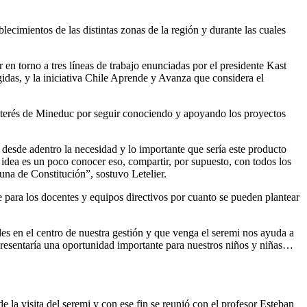
blecimientos de las distintas zonas de la región y durante las cuales
 en torno a tres líneas de trabajo enunciadas por el presidente Kast
gidas, y la iniciativa Chile Aprende y Avanza que considera el
 interés de Mineduc por seguir conociendo y apoyando los proyectos
esde adentro la necesidad y lo importante que sería este producto
 idea es un poco conocer eso, compartir, por supuesto, con todos los
una de Constitución”, sostuvo Letelier.
e para los docentes y equipos directivos por cuanto se pueden plantear
s en el centro de nuestra gestión y que venga el seremi nos ayuda a
resentaría una oportunidad importante para nuestros niños y niñas…
e la visita del seremi y con ese fin se reunió con el profesor Esteban