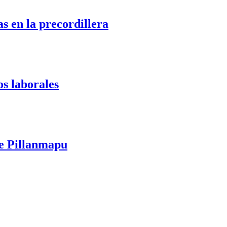
s en la precordillera
os laborales
te Pillanmapu