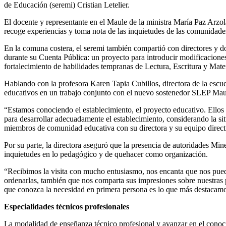
de Educación (seremi) Cristian Letelier.
El docente y representante en el Maule de la ministra María Paz Arzola,
recoge experiencias y toma nota de las inquietudes de las comunidade
En la comuna costera, el seremi también compartió con directores y doc
durante su Cuenta Pública: un proyecto para introducir modificaciones
fortalecimiento de habilidades tempranas de Lectura, Escritura y Mate
Hablando con la profesora Karen Tapia Cubillos, directora de la escu
educativos en un trabajo conjunto con el nuevo sostenedor SLEP Mau
“Estamos conociendo el establecimiento, el proyecto educativo. Ellos
para desarrollar adecuadamente el establecimiento, considerando la si
miembros de comunidad educativa con su directora y su equipo directi
Por su parte, la directora aseguró que la presencia de autoridades Mi
inquietudes en lo pedagógico y de quehacer como organización.
“Recibimos la visita con mucho entusiasmo, nos encanta que nos pueda
ordenarlas, también que nos comparta sus impresiones sobre nuestras
que conozca la necesidad en primera persona es lo que más destacamos 
Especialidades técnicos profesionales
La modalidad de enseñanza técnico profesional y avanzar en el conocimi