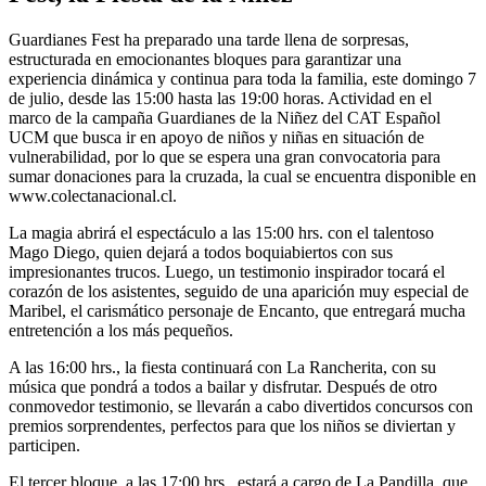
Guardianes Fest ha preparado una tarde llena de sorpresas,
estructurada en emocionantes bloques para garantizar una
experiencia dinámica y continua para toda la familia, este domingo 7
de julio, desde las 15:00 hasta las 19:00 horas. Actividad en el
marco de la campaña Guardianes de la Niñez del CAT Español
UCM que busca ir en apoyo de niños y niñas en situación de
vulnerabilidad, por lo que se espera una gran convocatoria para
sumar donaciones para la cruzada, la cual se encuentra disponible en
www.colectanacional.cl.
La magia abrirá el espectáculo a las 15:00 hrs. con el talentoso
Mago Diego, quien dejará a todos boquiabiertos con sus
impresionantes trucos. Luego, un testimonio inspirador tocará el
corazón de los asistentes, seguido de una aparición muy especial de
Maribel, el carismático personaje de Encanto, que entregará mucha
entretención a los más pequeños.
A las 16:00 hrs., la fiesta continuará con La Rancherita, con su
música que pondrá a todos a bailar y disfrutar. Después de otro
conmovedor testimonio, se llevarán a cabo divertidos concursos con
premios sorprendentes, perfectos para que los niños se diviertan y
participen.
El tercer bloque, a las 17:00 hrs., estará a cargo de La Pandilla, que