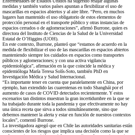
Enfermedades de Estados Unidos ha sugerido relajar algunas
medidas y también varios países apuntan a flexibilizar el uso de
mascarillas en espacios abiertos y al aire libre. “Pero, en muchos
lugares han mantenido el uso obligatorio de estos elementos de
protección personal en el transporte público y otras instancias de
espacios cerrados o de aglomeraciones”, afirmó Burrone, quien es
directora del Instituto de Ciencias de la Salud de la Universidad
Estatal de O’Higgins (UOH).
En este contexto, Burrone, planteó que “estamos de acuerdo en la
medida de flexibilizar el uso de las mascarillas en espacios abiertos
manteniendo siempre los cuidados en espacios como transportes
públicos y aglomeraciones; y con una activa vigilancia
epidemiológica”, afirmación en la que coincide la médica y
epidemióloga María Teresa Solís-Soto, también PhD en
Investigación Médica y Salud Internacional.
“Es importante tener en cuenta que paralelamente en China, por
ejemplo, han extendido las cuarentenas en todo Shanghái por el
aumento de casos de COVID detectados recientemente. Y estos
escenarios tan distintos muestran la gran incertidumbre en la que se
ha trabajado durante toda la pandemia y que efectivamente no hay
una única receta que sirva a todos simultáneamente, sino que
debemos mantener la alerta y estar en función de nuestros contextos
locales”, comentó Burrone.
La investigadora agregó que en Chile las autoridades sanitarias están
conscientes de los riesgos que implica una decisión como la que se