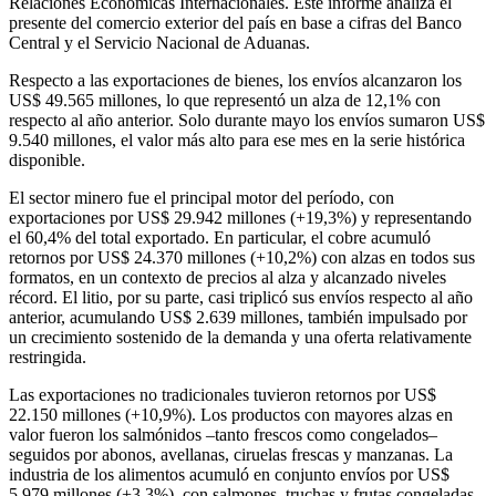
Relaciones Económicas Internacionales. Este informe analiza el
presente del comercio exterior del país en base a cifras del Banco
Central y el Servicio Nacional de Aduanas.
Respecto a las exportaciones de bienes, los envíos alcanzaron los
US$ 49.565 millones, lo que representó un alza de 12,1% con
respecto al año anterior. Solo durante mayo los envíos sumaron US$
9.540 millones, el valor más alto para ese mes en la serie histórica
disponible.
El sector minero fue el principal motor del período, con
exportaciones por US$ 29.942 millones (+19,3%) y representando
el 60,4% del total exportado. En particular, el cobre acumuló
retornos por US$ 24.370 millones (+10,2%) con alzas en todos sus
formatos, en un contexto de precios al alza y alcanzado niveles
récord. El litio, por su parte, casi triplicó sus envíos respecto al año
anterior, acumulando US$ 2.639 millones, también impulsado por
un crecimiento sostenido de la demanda y una oferta relativamente
restringida.
Las exportaciones no tradicionales tuvieron retornos por US$
22.150 millones (+10,9%). Los productos con mayores alzas en
valor fueron los salmónidos –tanto frescos como congelados–
seguidos por abonos, avellanas, ciruelas frescas y manzanas. La
industria de los alimentos acumuló en conjunto envíos por US$
5.979 millones (+3,3%), con salmones, truchas y frutas congeladas